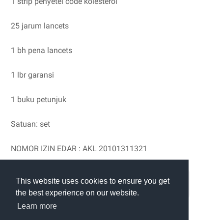
1 strip penyetel code kolesterol
25 jarum lancets
1 bh pena lancets
1 lbr garansi
1 buku petunjuk
Satuan: set
NOMOR IZIN EDAR : AKL 20101311321
This website uses cookies to ensure you get
PESAN VIA WHATSAPP
the best experience on our website.
Learn more