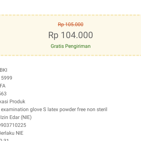
Rp 105.000
Rp 104.000
Gratis Pengiriman
BKI
15999
FA
563
kasi Produk
 examination glove S latex powder free non steril
zin Edar (NIE)
0903710225
erlaku NIE
2-31