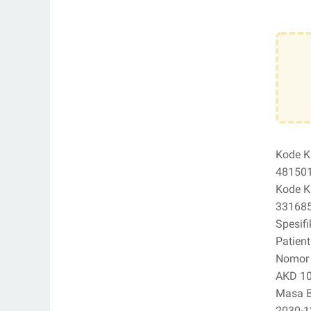
Kode K
48150
Kode K
33168
Spesifi
Patient
Nomor I
AKD 1
Masa B
2030-1