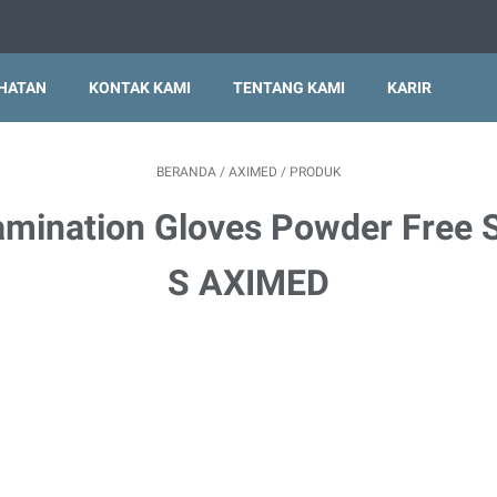
EHATAN
KONTAK KAMI
TENTANG KAMI
KARIR
BERANDA
/
AXIMED
/
PRODUK
mination Gloves Powder Free 
S AXIMED