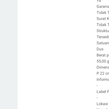
Ya
Garans
Tidak 
Surat 
Tidak 
Strukt
Tersed
Satuan
Dus
Berat 
55,00 g
Dimens
P 22 c
Inform
-
Label 
-
Lokasi