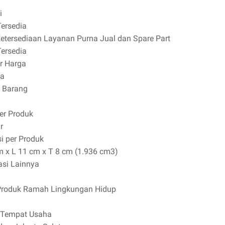
i
Tersedia
Ketersediaan Layanan Purna Jual dan Spare Part
Tersedia
ur Harga
ia
 Barang
per Produk
r
i per Produk
m x L 11 cm x T 8 cm (1.936 cm3)
asi Lainnya
Produk Ramah Lingkungan Hidup
 Tempat Usaha