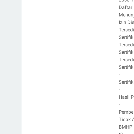
Daftar 
Menun
Izin Di
Tersed
Sertif
Tersed
Sertifi
Tersed
Sertif
-
Sertif
-
Hasil 
-
Pember
Tidak 
BMHP