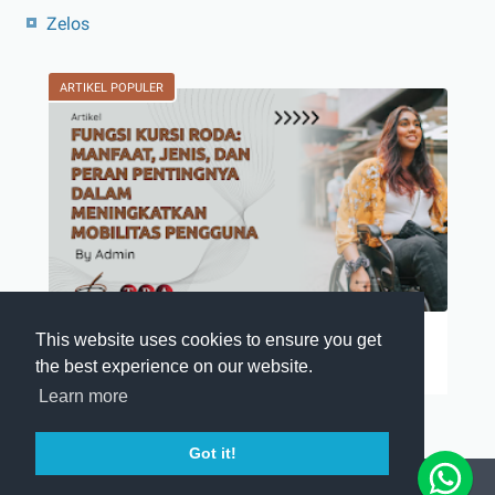
Zelos
ARTIKEL POPULER
Fungsi Kursi Roda
This website uses cookies to ensure you get
the best experience on our website.
Kursi roda merupakan salah satu alat ban…
Learn more
Got it!
© 2026 -
Tiga Roda Alkesindo