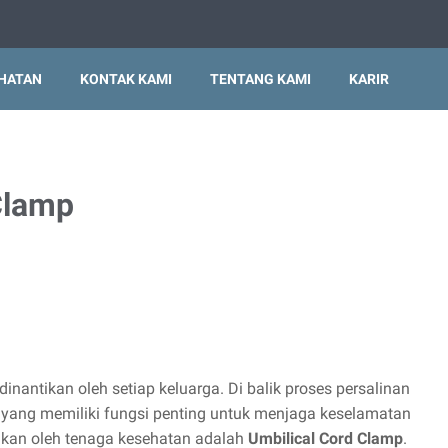
EHATAN
KONTAK KAMI
TENTANG KAMI
KARIR
Clamp
antikan oleh setiap keluarga. Di balik proses persalinan
s yang memiliki fungsi penting untuk menjaga keselamatan
nakan oleh tenaga kesehatan adalah
Umbilical Cord Clamp
.