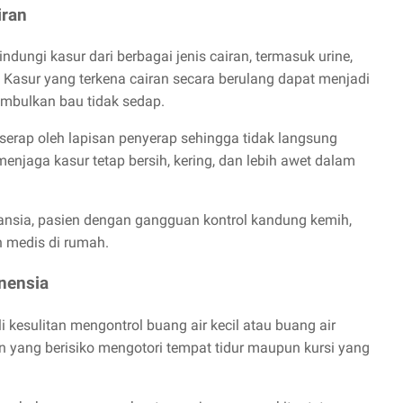
iran
dungi kasur dari berbagai jenis cairan, termasuk urine,
 Kasur yang terkena cairan secara berulang dapat menjadi
imbulkan bau tidak sedap.
erap oleh lapisan penyerap sehingga tidak langsung
njaga kasur tetap bersih, kering, dan lebih awet dalam
lansia, pasien dengan gangguan kontrol kandung kemih,
n medis di rumah.
nensia
 kesulitan mengontrol buang air kecil atau buang air
n yang berisiko mengotori tempat tidur maupun kursi yang