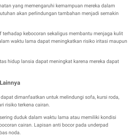
esehatan yang memengaruhi kemampuan mereka dalam
ebutuhan akan perlindungan tambahan menjadi semakin
.
f terhadap kebocoran sekaligus membantu menjaga kulit
 dalam waktu lama dapat meningkatkan risiko iritasi maupun
tas hidup lansia dapat meningkat karena mereka dapat
 Lainnya
 dapat dimanfaatkan untuk melindungi sofa, kursi roda,
i risiko terkena cairan.
sering duduk dalam waktu lama atau memiliki kondisi
bocoran cairan. Lapisan anti bocor pada underpad
bas noda.