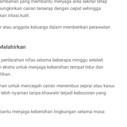
 tambahan yang membantu menjaga area sekitar tetap
emungkinkan cairan terserap dengan cepat sehingga
iritasi kulit.
r atau anggota keluarga dalam memberikan perawatan
Melahirkan
perdarahan nifas selama beberapa minggu setelah
n ekstra untuk menjaga kebersihan tempat tidur dan
ihan.
han untuk mencegah cairan menembus seprai atau kasur.
 lebih nyaman tanpa khawatir terjadi kebocoran yang
mbantu menjaga kebersihan lingkungan selama masa