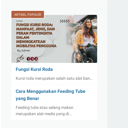
ARTIKEL POPULER
Fungsi Kursi Roda
Kursi roda merupakan salah satu alat ban…
Cara Menggunakan Feeding Tube
yang Benar
Feeding tube atau selang makan
merupakan alat medis yang di…