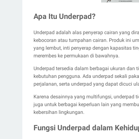
Apa Itu Underpad?
Underpad adalah alas penyerap cairan yang dir
kebocoran atau tumpahan cairan. Produk ini umu
yang lembut, inti penyerap dengan kapasitas ti
merembes ke permukaan di bawahnya.
Underpad tersedia dalam berbagai ukuran dan t
kebutuhan pengguna. Ada underpad sekali paka
perjalanan, serta underpad yang dapat dicuci 
Karena desainnya yang multifungsi, underpad ti
juga untuk berbagai keperluan lain yang memb
kebersihan lingkungan.
Fungsi Underpad dalam Kehidup