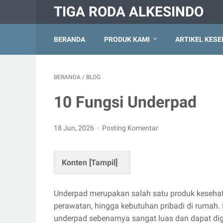
TIGA RODA ALKESINDO
BERANDA
PRODUK KAMI
ARTIKEL KES
BERANDA
/
BLOG
10 Fungsi Underpad
18 Jun, 2026
Posting Komentar
Konten [
Tampil
]
Underpad merupakan salah satu produk kesehata
perawatan, hingga kebutuhan pribadi di rumah. 
underpad sebenarnya sangat luas dan dapat digu