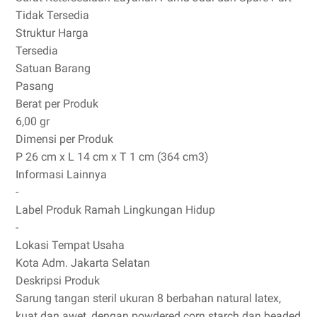
Tidak Tersedia
Struktur Harga
Tersedia
Satuan Barang
Pasang
Berat per Produk
6,00 gr
Dimensi per Produk
P 26 cm x L 14 cm x T 1 cm (364 cm3)
Informasi Lainnya
-
Label Produk Ramah Lingkungan Hidup
-
Lokasi Tempat Usaha
Kota Adm. Jakarta Selatan
Deskripsi Produk
Sarung tangan steril ukuran 8 berbahan natural latex,
kuat dan awet, dengan powdered corn starch dan beaded