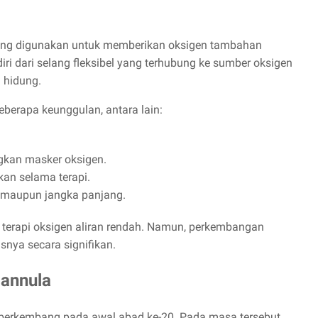
yang digunakan untuk memberikan oksigen tambahan
diri dari selang fleksibel yang terhubung ke sumber oksigen
 hidung.
berapa keunggulan, antara lain:
gkan masker oksigen.
an selama terapi.
 maupun jangka panjang.
 terapi oksigen aliran rendah. Namun, perkembangan
snya secara signifikan.
annula
berkembang pada awal abad ke-20. Pada masa tersebut,