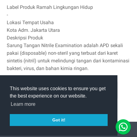
Label Produk Ramah Lingkungan Hidup
-
Lokasi Tempat Usaha
Kota Adm. Jakarta Utara
Deskripsi Produk
Sarung Tangan Nitrile Examination adalah APD sekali
pakai (disposable) non-steril yang terbuat dari karet
sintetis (nitril) untuk melindungi tangan dari kontaminasi
bakteri, virus, dan bahan kimia ringan.
This website uses cookies to ensure you get
PESAN VIA WHATSAPP
the best experience on our website.
Learn more
Got it!
© 2026 -
Tiga Roda Alkesindo