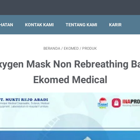
EHATAN
KONTAK KAMI
TENTANG KAMI
KARIR
BERANDA
/
EKOMED
/
PRODUK
xygen Mask Non Rebreathing Ba
Ekomed Medical