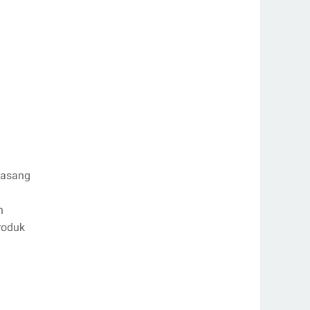
pasang
n
roduk