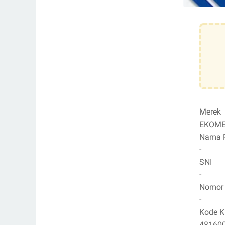
Merek
EKOME
Nama P
-
SNI
-
Nomor
-
Kode K
48160