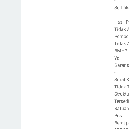
-
Sertif
-
Hasil 
Tidak 
Pember
Tidak 
BMHP
Ya
Garans
-
Surat 
Tidak 
Strukt
Tersed
Satuan
Pcs
Berat 