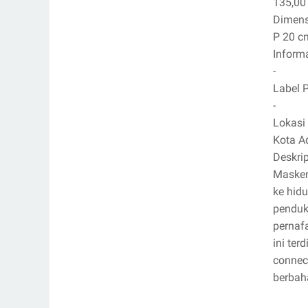
135,00
Dimens
P 20 c
Inform
-
Label 
-
Lokasi
Kota A
Deskri
Masker
ke hid
penduk
pernaf
ini ter
connec
berbaha