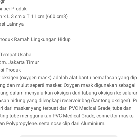
 gr
i per Produk
m x L 3 cm x T 11 cm (660 cm3)
asi Lainnya
Produk Ramah Lingkungan Hidup
 Tempat Usaha
dm. Jakarta Timur
psi Produk
 oksigen (oxygen mask) adalah alat bantu pernafasan yang di
ung dan mulut seperti masker. Oxygen mask digunakan sebagai
ung dalam menyalurkan oksigen dari tabung oksigen ke salura
asan hidung yang dilengkapi reservoir bag (kantong oksigen). P
diri dari masker yang terbuat dari PVC Medical Grade, tube dan
ting tube menggunakan PVC Medical Grade, connektor masker
n Polypropylene, serta nose clip dari Aluminium.