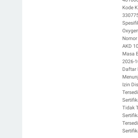
Kode K
33077
Spesifi
Oxygen 
Nomor I
AKD 1
Masa B
2026-1
Daftar 
Menun
Izin Di
Tersed
Sertif
Tidak 
Sertifi
Tersed
Sertif