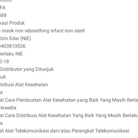
FA
588
kasi Produk
mask non rebreathing infant non steril
zin Edar (NIE)
0403810026
erlaku NIE
0-18
Distributor yang Ditunjuk
juk
stribusi Alat Kesehatan
ia
ikat Cara Pembuatan Alat Kesehatan yang Baik Yang Masih Berl
Tersedia
kat Cara Distribusi Alat Kesehatan Yang Baik Yang Masih Berlak
ia
ikat Alat Telekomunikasi dan/atau Perangkat Telekomunikasi