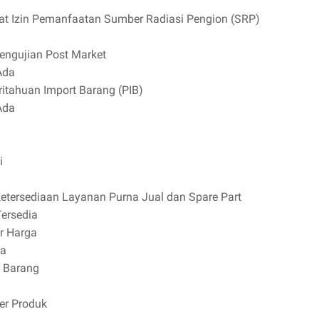
ikat Izin Pemanfaatan Sumber Radiasi Pengion (SRP)
Pengujian Post Market
Ada
itahuan Import Barang (PIB)
Ada
i
Ketersediaan Layanan Purna Jual dan Spare Part
Tersedia
ur Harga
ia
 Barang
per Produk