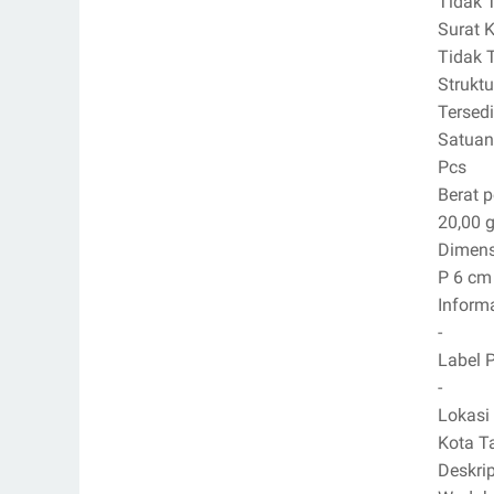
Tidak 
Surat 
Tidak 
Strukt
Tersed
Satuan
Pcs
Berat 
20,00 g
Dimens
P 6 cm
Inform
-
Label 
-
Lokasi
Kota T
Deskri