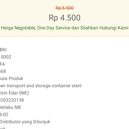
Rp 6.500
Rp 4.500
Harga Negotable, One Day Service dan Silahkan Hubungi Kami
BKI
10002
FA
468
kasi Produk
n transport and storage container steril
zin Edar (NIE)
0203220138
erlaku NIE
6-02
Distributor yang Ditunjuk
juk