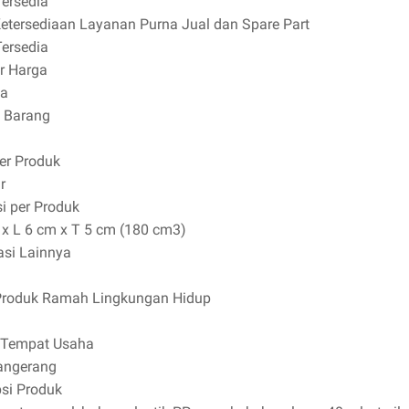
Tersedia
Ketersediaan Layanan Purna Jual dan Spare Part
Tersedia
ur Harga
ia
 Barang
per Produk
r
i per Produk
 x L 6 cm x T 5 cm (180 cm3)
asi Lainnya
Produk Ramah Lingkungan Hidup
 Tempat Usaha
angerang
psi Produk