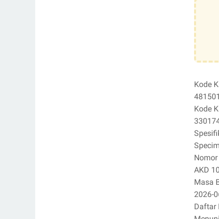
Kode K
48150
Kode K
33017
Spesifi
Specime
Nomor I
AKD 1
Masa B
2026-0
Daftar 
Menun