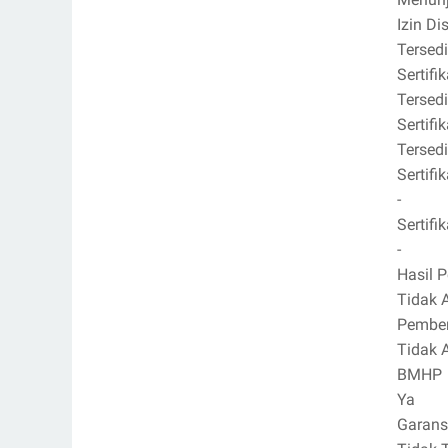
Izin Di
Tersed
Sertif
Tersed
Sertifi
Tersed
Sertif
-
Sertif
-
Hasil 
Tidak 
Pember
Tidak 
BMHP
Ya
Garans