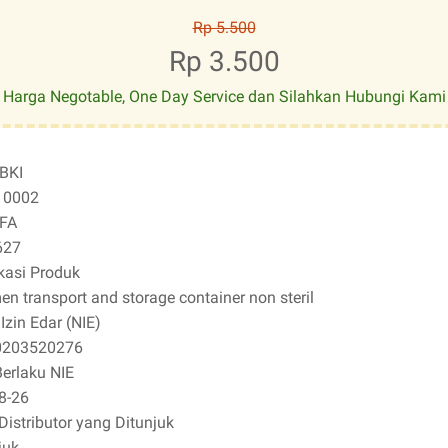
Rp 5.500
Rp 3.500
Harga Negotable, One Day Service dan Silahkan Hubungi Kami
BKI
10002
FA
627
kasi Produk
n transport and storage container non steril
zin Edar (NIE)
0203520276
erlaku NIE
8-26
Distributor yang Ditunjuk
juk