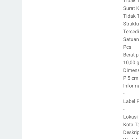
Tidak 
Surat 
Tidak 
Strukt
Tersed
Satuan
Pcs
Berat 
10,00 g
Dimens
P 5 cm
Inform
-
Label 
-
Lokasi
Kota T
Deskri