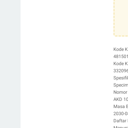
Kode K
48150
Kode K
33209
Spesifi
Specime
Nomor I
AKD 1
Masa B
2030-0
Daftar 
Menun