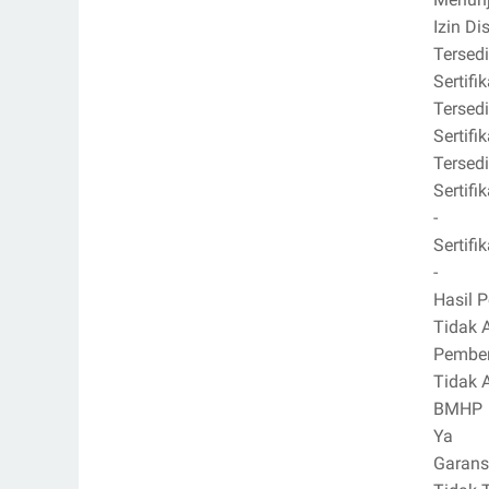
Izin Di
Tersed
Sertif
Tersed
Sertifi
Tersed
Sertif
-
Sertif
-
Hasil 
Tidak 
Pember
Tidak 
BMHP
Ya
Garans