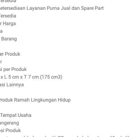
Tersedia
Ketersediaan Layanan Purna Jual dan Spare Part
Tersedia
ur Harga
ia
 Barang
per Produk
r
i per Produk
 x L 5 cm x T 7 cm (175 cm3)
asi Lainnya
Produk Ramah Lingkungan Hidup
 Tempat Usaha
angerang
psi Produk